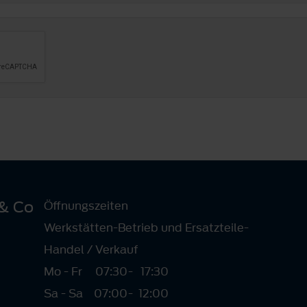
& Co
Öffnungszeiten
Werkstätten-Betrieb und Ersatzteile-
Handel / Verkauf
Mo - Fr
07:30
-
17:30
Sa - Sa
07:00
-
12:00